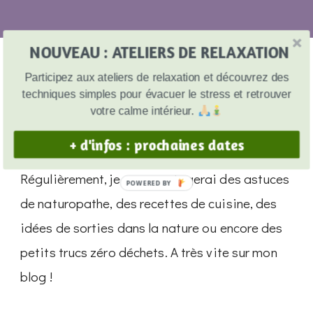
NOUVEAU : ATELIERS DE RELAXATION
13/08/2022
Participez aux ateliers de relaxation et découvrez des
techniques simples pour évacuer le stress et retrouver
Santé
votre calme intérieur.
Bienvenue dans mon blog Tania Naturo
+ d'infos : prochaines dates
Régulièrement, je vous partagerai des astuces
POWERED BY
de naturopathe, des recettes de cuisine, des
idées de sorties dans la nature ou encore des
petits trucs zéro déchets. A très vite sur mon
blog !